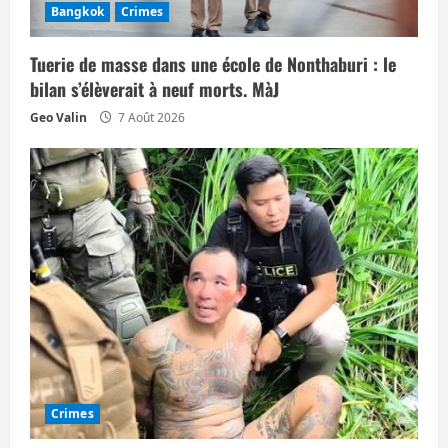
Bangkok
Crimes
a
Tuerie de masse dans une école de Nonthaburi : le
r
bilan s’élèverait à neuf morts. MàJ
t
Geo Valin
7 Août 2026
i
c
l
e
Crimes