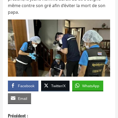
même contre son gré afin d’éviter la mort de son
papa.
Facebook
Twitter/X
WhatsApp
Email
N
Précédent :