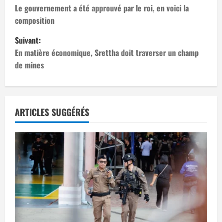
a
Le gouvernement a été approuvé par le roi, en voici la
composition
v
Suivant:
i
En matière économique, Srettha doit traverser un champ
de mines
g
a
t
ARTICLES SUGGÉRÉS
i
o
n
d
’