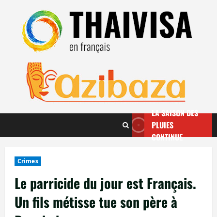
Aller
au
contenu
LA SAISON DES
PLUIES
CONTINUE
Crimes
Le parricide du jour est Français.
Un fils métisse tue son père à