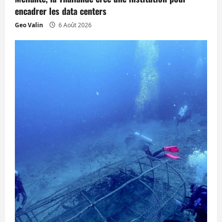
r
encadrer les data centers
Geo Valin
6 Août 2026
t
i
c
l
e