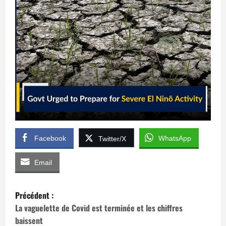
Facebook
WhatsApp
Twitter/X
Email
N
Précédent :
a
La vaguelette de Covid est terminée et les chiffres
baissent