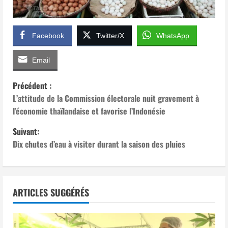
Facebook
Twitter/X
WhatsApp
Email
N
Précédent :
L’attitude de la Commission électorale nuit gravement à
a
l’économie thaïlandaise et favorise l’Indonésie
v
Suivant:
Dix chutes d’eau à visiter durant la saison des pluies
i
g
a
ARTICLES SUGGÉRÉS
t