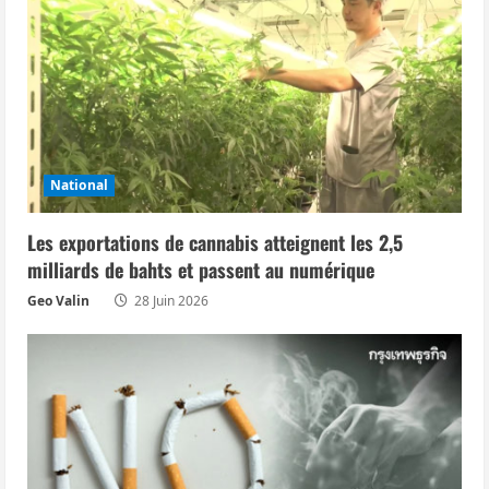
i
o
n
d
National
’
Les exportations de cannabis atteignent les 2,5
a
milliards de bahts et passent au numérique
r
Geo Valin
28 Juin 2026
t
i
c
l