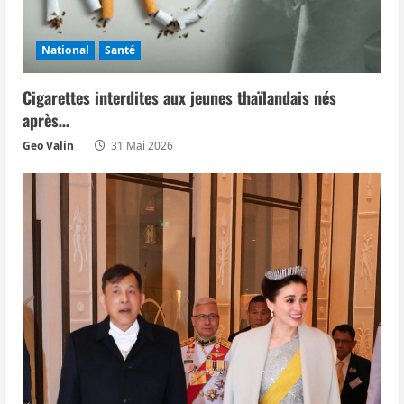
e
National
Santé
Cigarettes interdites aux jeunes thaïlandais nés
après…
Geo Valin
31 Mai 2026