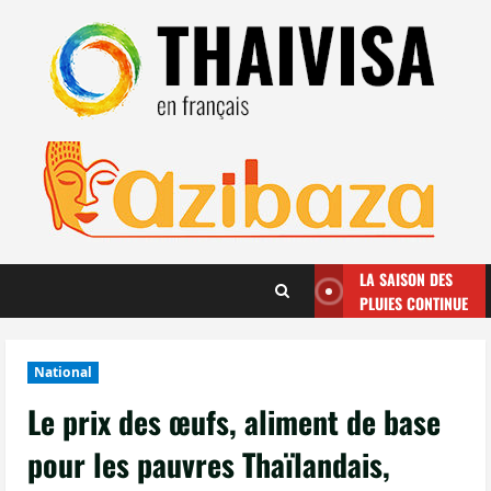
Aller
au
contenu
LA SAISON DES
PLUIES CONTINUE
National
Le prix des œufs, aliment de base
pour les pauvres Thaïlandais,