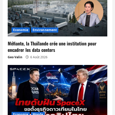
n
d
’
Economie
Environnement
a
Méfiante, la Thaïlande crée une institution pour
r
encadrer les data centers
Geo Valin
6 Août 2026
t
i
c
l
e
Economie
Monde