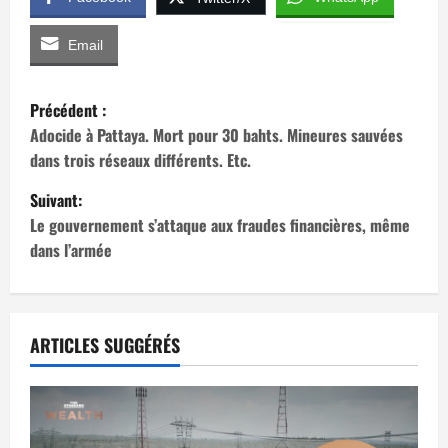
Email
N
Précédent :
a
Adocide à Pattaya. Mort pour 30 bahts. Mineures sauvées
dans trois réseaux différents. Etc.
v
Suivant:
i
Le gouvernement s’attaque aux fraudes financières, même
dans l’armée
g
a
t
ARTICLES SUGGÉRÉS
i
o