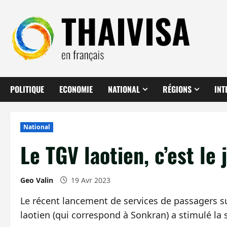
Aller
au
contenu
POLITIQUE
ECONOMIE
NATIONAL
RÉGIONS
INT
National
Le TGV laotien, c’est le
Geo Valin
19 Avr 2023
Le récent lancement de services de passagers s
laotien (qui correspond à Sonkran) a stimulé la 