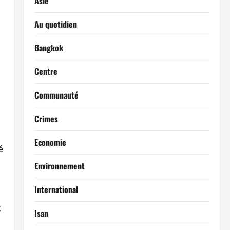
Asie
Au quotidien
Bangkok
Centre
Communauté
Crimes
Economie
é
Environnement
International
t
Isan