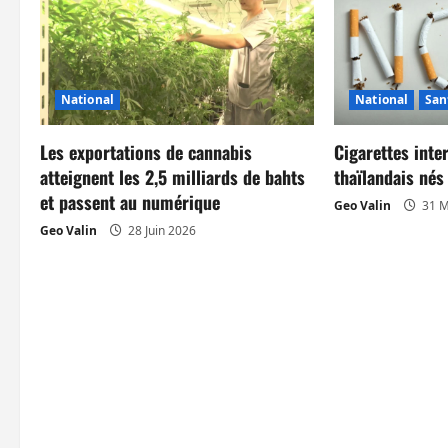
t
i
o
National
National
San
n
Les exportations de cannabis
Cigarettes inte
d
atteignent les 2,5 milliards de bahts
thaïlandais né
et passent au numérique
’
Geo Valin
31 M
Geo Valin
28 Juin 2026
a
r
t
i
c