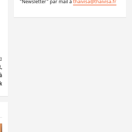
"Newsletter" par mail à
thaivisa@thaivisa.fr
:
,
à
k