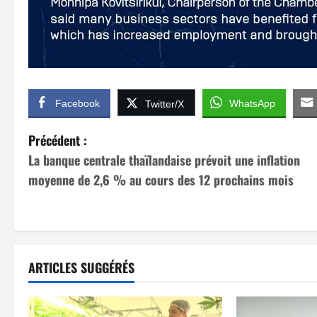
Facebook
WhatsApp
Twitter/X
N
Précédent :
La banque centrale thaïlandaise prévoit une inflation
a
moyenne de 2,6 % au cours des 12 prochains mois
v
i
g
ARTICLES SUGGÉRÉS
a