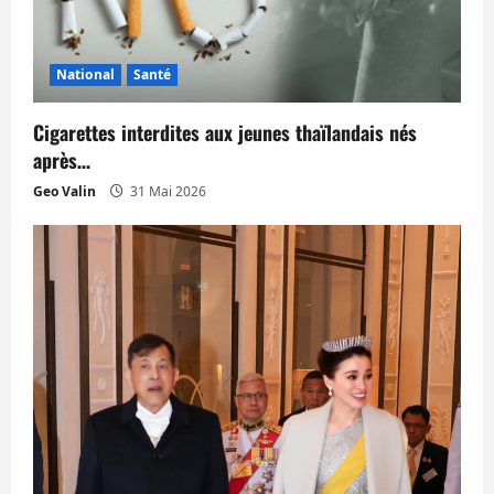
e
National
Santé
Cigarettes interdites aux jeunes thaïlandais nés
après…
Geo Valin
31 Mai 2026