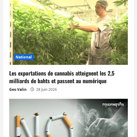
i
o
n
d
’
National
a
Les exportations de cannabis atteignent les 2,5
r
milliards de bahts et passent au numérique
t
Geo Valin
28 Juin 2026
i
c
l