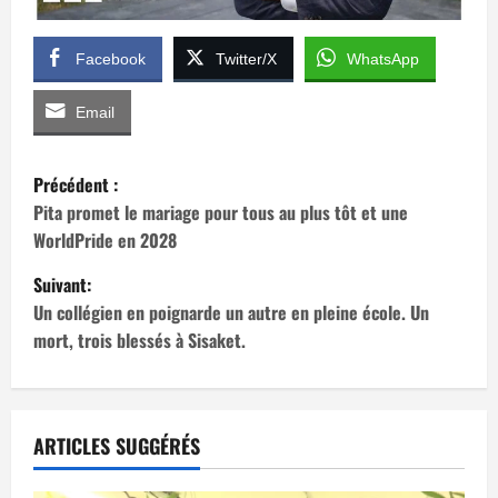
Facebook
Twitter/X
WhatsApp
Email
N
Précédent :
a
Pita promet le mariage pour tous au plus tôt et une
WorldPride en 2028
v
Suivant:
i
Un collégien en poignarde un autre en pleine école. Un
mort, trois blessés à Sisaket.
g
a
t
ARTICLES SUGGÉRÉS