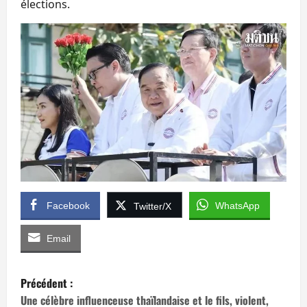
élections.
Facebook
WhatsApp
Twitter/X
Email
N
Précédent :
a
Une célèbre influenceuse thaïlandaise et le fils, violent,