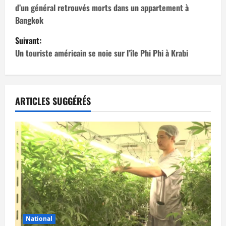
d’un général retrouvés morts dans un appartement à
v
Bangkok
i
Suivant:
Un touriste américain se noie sur l’île Phi Phi à Krabi
g
a
t
ARTICLES SUGGÉRÉS
i
o
n
d
’
National