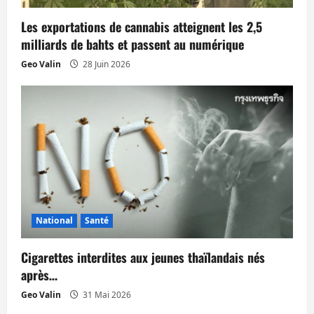
a
Les exportations de cannabis atteignent les 2,5
r
milliards de bahts et passent au numérique
t
Geo Valin
28 Juin 2026
i
c
l
e
National
Santé
Cigarettes interdites aux jeunes thaïlandais nés
après…
Geo Valin
31 Mai 2026