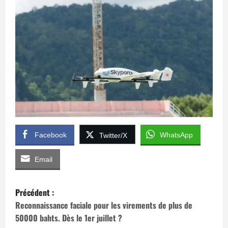
Facebook
WhatsApp
Twitter/X
Email
N
Précédent :
a
Reconnaissance faciale pour les virements de plus de
50000 bahts. Dès le 1er juillet ?