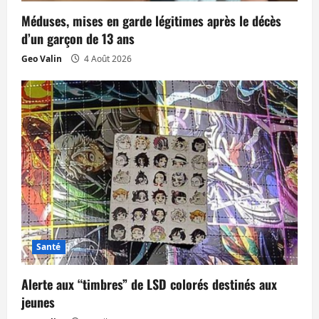
r
Méduses, mises en garde légitimes après le décès
t
d’un garçon de 13 ans
Geo Valin
4 Août 2026
i
c
l
e
Santé
Alerte aux “timbres” de LSD colorés destinés aux
jeunes