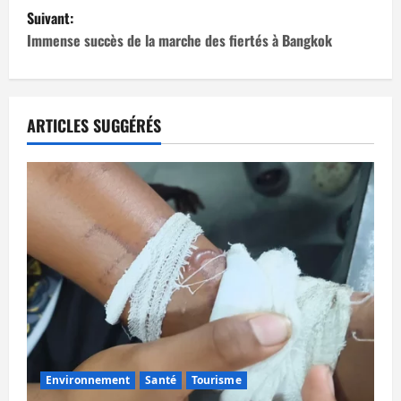
v
Suivant:
i
Immense succès de la marche des fiertés à Bangkok
g
a
ARTICLES SUGGÉRÉS
t
i
o
n
d
’
a
Environnement
Santé
Tourisme