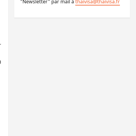
"Newsletter" par mail à
thaivisa@thaivisa.fr
r
0