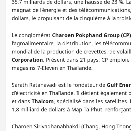
35,7 milliards de dollars, une hausse de 23 %. L
magnat de l’énergie et des télécommunications, 
dollars, le propulsant de la cinquième à la trois
Le conglomérat
Charoen Pokphand Group (CP)
l’agroalimentaire, la distribution, les télécomm
mondial de la production de crevettes, de volai
Corporation
. Présent dans 21 pays, CP emploie
magasins 7-Eleven en Thaïlande.
Sarath Ratanavadi est le fondateur de
Gulf Ene
d’électricité en Thaïlande. Il détient égalemen
et dans
Thaicom
, spécialisé dans les satellites
1,8 milliard de dollars à Map Ta Phut, renforçan
Charoen Sirivadhanabhakdi (Chang, Hong Thong, B