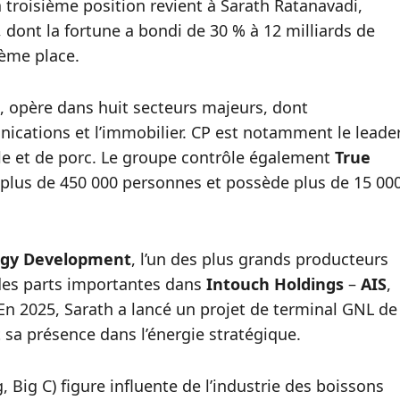
a troisième position revient à Sarath Ratanavadi,
dont la fortune a bondi de 30 % à 12 milliards de
ième place.
, opère dans huit secteurs majeurs, dont
unications et l’immobilier. CP est notamment le leade
lle et de porc. Le groupe contrôle également
True
 plus de 450 000 personnes et possède plus de 15 00
rgy Development
, l’un des plus grands producteurs
t des parts importantes dans
Intouch Holdings
–
AIS
,
. En 2025, Sarath a lancé un projet de terminal GNL de
t sa présence dans l’énergie stratégique.
ig C) figure influente de l’industrie des boissons