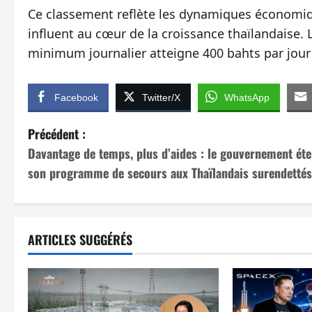
Ce classement reflète les dynamiques économique
influent au cœur de la croissance thaïlandaise. 
minimum journalier atteigne 400 bahts par jour 
Facebook
Twitter/X
WhatsApp
N
Précédent :
Davantage de temps, plus d’aides : le gouvernement ét
a
son programme de secours aux Thaïlandais surendettés
v
i
ARTICLES SUGGÉRÉS
g
a