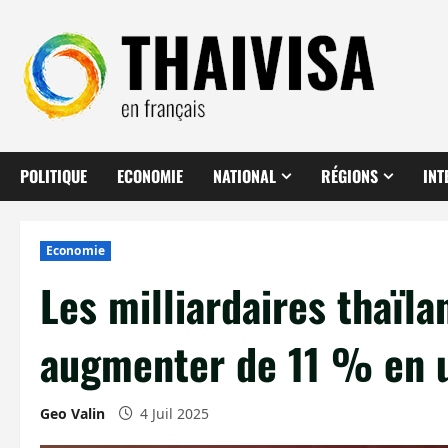
Aller
au
contenu
POLITIQUE
ECONOMIE
NATIONAL
RÉGIONS
INT
Economie
Les milliardaires thaïla
augmenter de 11 % en u
Geo Valin
4 Juil 2025