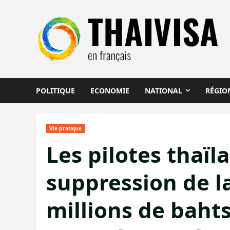
Aller
au
contenu
POLITIQUE
ECONOMIE
NATIONAL
RÉGIO
Vie pratique
Les pilotes thaï
suppression de la
millions de bahts