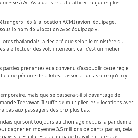
romesse à Air Asia dans le but d’attirer toujours plus
 étrangers liés à la location ACMI (avion, équipage,
ous le nom de « location avec équipage ».
lotes thaïlandais, a déclaré que selon le ministère du
és à effectuer des vols intérieurs car c’est un métier
s parties prenantes et a convenu d’assouplir cette règle
 d’une pénurie de pilotes. L’association assure qu’il n’y
temporaire, mais que se passera-t-il si davantage de
ande Teerawat. Il suffit de multiplier les « locations avec
ira pas aux passagers des prix plus bas.
ïlandais qui sont toujours au chômage depuis la pandémie,
ut gagner en moyenne 3,5 millions de bahts par an, cela
 pays si ces pilotes au chômage travaillent lorsque