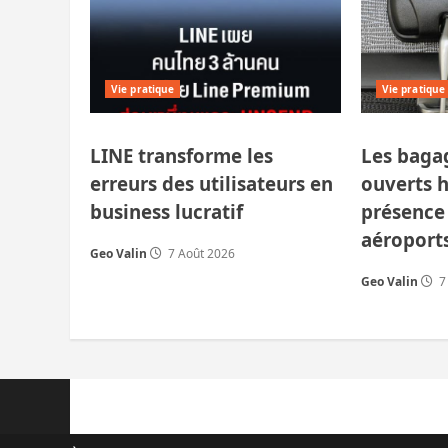
Vie pratique
Vie pratique
LINE transforme les
Les baga
erreurs des utilisateurs en
ouverts h
business lucratif
présence 
aéroports
Geo Valin
7 Août 2026
Geo Valin
7