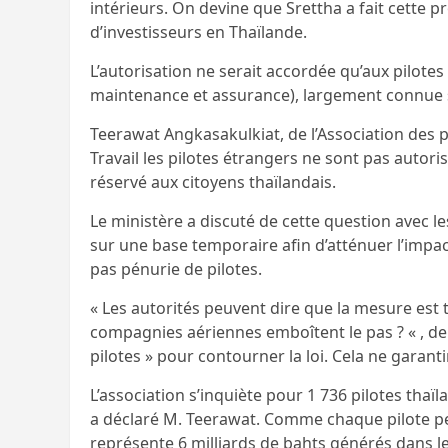
intérieurs. On devine que Srettha a fait cette p
d’investisseurs en Thaïlande.
L’autorisation ne serait accordée qu’aux pilotes
maintenance et assurance), largement connue s
Teerawat Angkasakulkiat, de l’Association des pi
Travail les pilotes étrangers ne sont pas autoris
réservé aux citoyens thaïlandais.
Le ministère a discuté de cette question avec le
sur une base temporaire afin d’atténuer l’impact
pas pénurie de pilotes.
« Les autorités peuvent dire que la mesure est 
compagnies aériennes emboîtent le pas ? « , dem
pilotes » pour contourner la loi. Cela ne garant
L’association s’inquiète pour 1 736 pilotes tha
a déclaré M. Teerawat. Comme chaque pilote pe
représente 6 milliards de bahts générés dans le