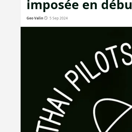
imposée en début
Geo Valin
5 Sep 2024