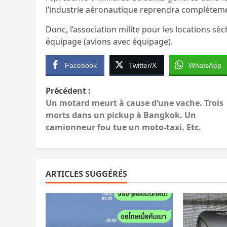
l’industrie aéronautique reprendra complètemen
Donc, l’association milite pour les locations sè
équipage (avions avec équipage).
Facebook
Twitter/X
WhatsApp
Navigation
Précédent :
Un motard meurt à cause d’une vache. Trois
d’article
morts dans un pickup à Bangkok. Un
camionneur fou tue un moto-taxi. Etc.
ARTICLES SUGGÉRÉS