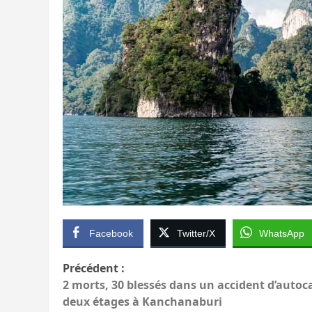
Facebook
Twitter/X
WhatsApp
Navigation
Précédent :
2 morts, 30 blessés dans un accident d’autoc
d’article
deux étages à Kanchanaburi