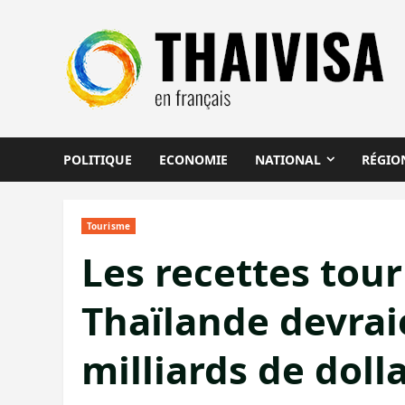
Aller
au
contenu
POLITIQUE
ECONOMIE
NATIONAL
RÉGIO
Tourisme
Les recettes tour
Thaïlande devrai
milliards de dol