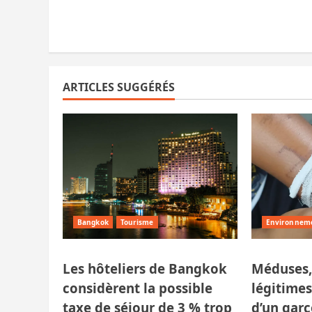
ARTICLES SUGGÉRÉS
Bangkok
Tourisme
Environnem
Les hôteliers de Bangkok
Méduses,
considèrent la possible
légitimes
taxe de séjour de 3 % trop
d’un garç