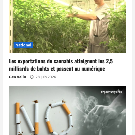
o
n
d
’
National
a
Les exportations de cannabis atteignent les 2,5
milliards de bahts et passent au numérique
r
Geo Valin
28 Juin 2026
t
i
c
l