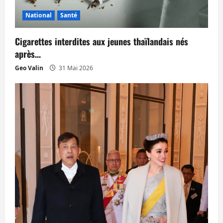
e
National
Santé
Cigarettes interdites aux jeunes thaïlandais nés
après…
Geo Valin
31 Mai 2026