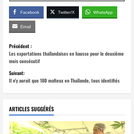
Facebook
Twitter/X
WhatsApp
Email
N
Précédent :
a
Les exportations thaïlandaises en hausse pour le deuxième
mois consécutif
v
Suivant:
i
Il n’y aurait que 180 mafieux en Thaïlande, tous identifiés
g
a
ARTICLES SUGGÉRÉS
t
i