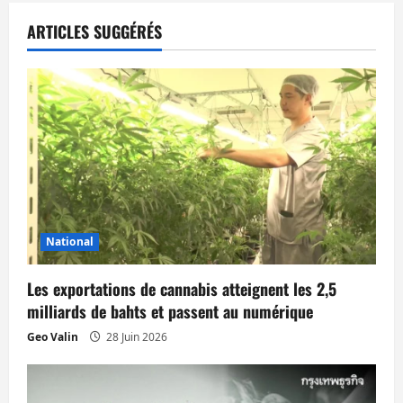
a
ARTICLES SUGGÉRÉS
t
i
o
n
d
’
National
a
Les exportations de cannabis atteignent les 2,5
milliards de bahts et passent au numérique
r
Geo Valin
28 Juin 2026
t
i