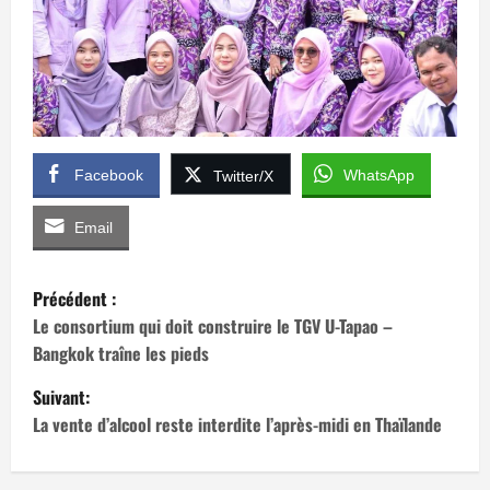
Facebook
WhatsApp
Twitter/X
Email
N
Précédent :
a
Le consortium qui doit construire le TGV U-Tapao –
Bangkok traîne les pieds
v
Suivant:
i
La vente d’alcool reste interdite l’après-midi en Thaïlande
g