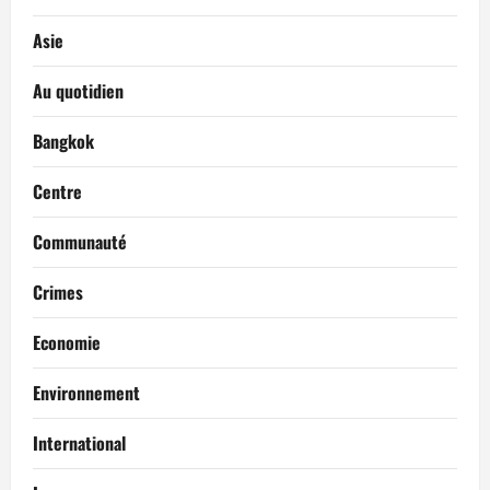
’
Asie
a
Au quotidien
r
Bangkok
t
Centre
i
c
Communauté
l
Crimes
e
Economie
Environnement
International