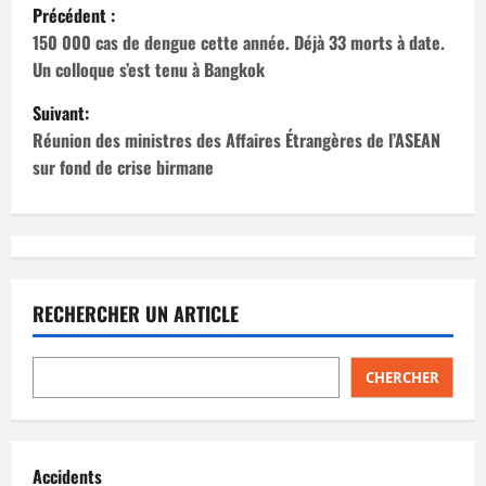
N
Précédent :
a
150 000 cas de dengue cette année. Déjà 33 morts à date.
Un colloque s’est tenu à Bangkok
v
Suivant:
i
Réunion des ministres des Affaires Étrangères de l’ASEAN
sur fond de crise birmane
g
a
t
RECHERCHER UN ARTICLE
i
o
CHERCHER
n
d
Accidents