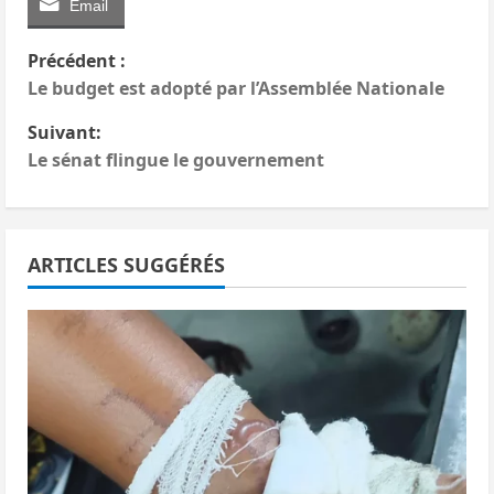
Email
N
Précédent :
Le budget est adopté par l’Assemblée Nationale
a
Suivant:
v
Le sénat flingue le gouvernement
i
g
ARTICLES SUGGÉRÉS
a
t
i
o
n