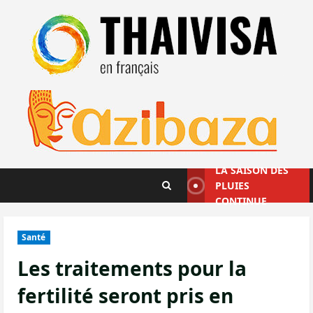
Aller
au
contenu
LA SAISON DES
PLUIES
CONTINUE
Santé
Les traitements pour la
fertilité seront pris en