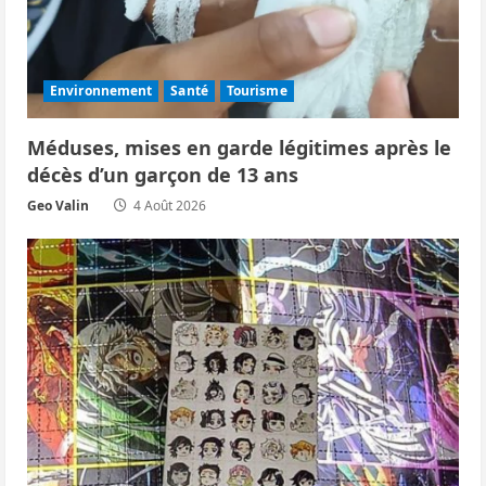
d
’
Environnement
Santé
Tourisme
a
Méduses, mises en garde légitimes après le
r
décès d’un garçon de 13 ans
Geo Valin
4 Août 2026
t
i
c
l
e