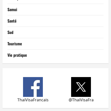
Samui
Santé
Sud
Tourisme
Vie pratique
ThaiVisaFrancais
@ThaiVisaFra