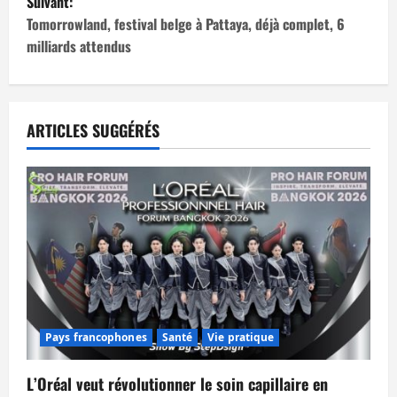
Suivant:
i
Tomorrowland, festival belge à Pattaya, déjà complet, 6
milliards attendus
g
a
t
ARTICLES SUGGÉRÉS
i
o
n
d
’
Pays francophones
Santé
Vie pratique
a
L’Oréal veut révolutionner le soin capillaire en