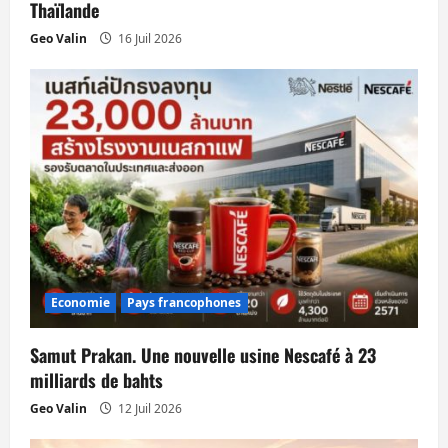
r
Thaïlande
t
Geo Valin
16 Juil 2026
i
c
l
e
Economie
Pays francophones
Samut Prakan. Une nouvelle usine Nescafé à 23
milliards de bahts
Geo Valin
12 Juil 2026