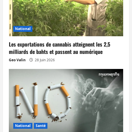
o
n
d
National
’
Les exportations de cannabis atteignent les 2,5
a
milliards de bahts et passent au numérique
r
Geo Valin
28 Juin 2026
t
i
c
l
e
National
Santé