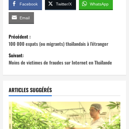
Facebook
Twitter/X
WhatsApp
Email
N
Précédent :
a
100 000 expats (ou migrants) thaïlandais à l’étranger
Suivant:
v
Moins de victimes de fraudes sur Internet en Thaïlande
i
g
ARTICLES SUGGÉRÉS
a
t
i