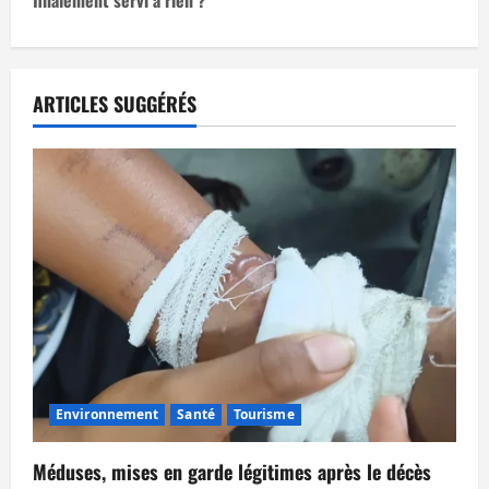
g
a
t
ARTICLES SUGGÉRÉS
i
o
n
d
’
a
Environnement
Santé
Tourisme
r
t
Méduses, mises en garde légitimes après le décès