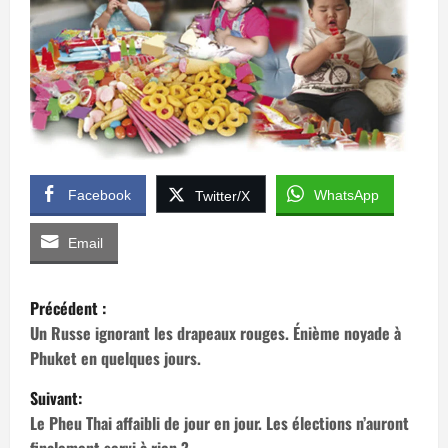
Facebook
WhatsApp
Twitter/X
Email
N
Précédent :
a
Un Russe ignorant les drapeaux rouges. Énième noyade à
Phuket en quelques jours.
v
Suivant:
i
Le Pheu Thai affaibli de jour en jour. Les élections n’auront
finalement servi à rien ?