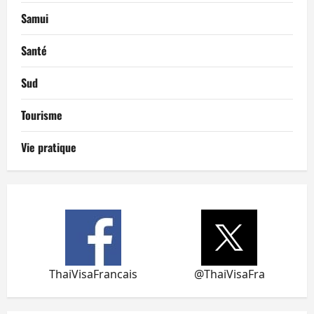
Samui
Santé
Sud
Tourisme
Vie pratique
ThaiVisaFrancais
@ThaiVisaFra