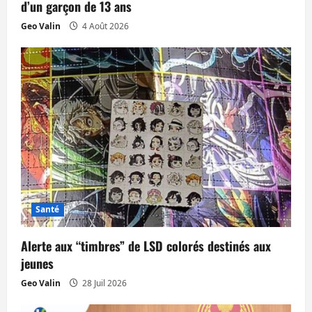
d’un garçon de 13 ans
i
Geo Valin
4 Août 2026
c
l
e
Santé
Alerte aux “timbres” de LSD colorés destinés aux
jeunes
Geo Valin
28 Juil 2026