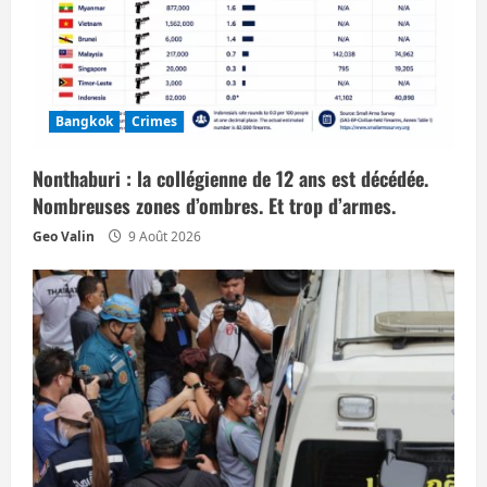
’
a
r
Bangkok
Crimes
t
i
Nonthaburi : la collégienne de 12 ans est décédée.
Nombreuses zones d’ombres. Et trop d’armes.
c
Geo Valin
9 Août 2026
l
e