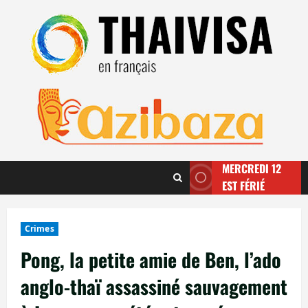
Aller
au
contenu
MERCREDI 12
EST FÉRIÉ
Crimes
Pong, la petite amie de Ben, l’ado
anglo-thaï assassiné sauvagement