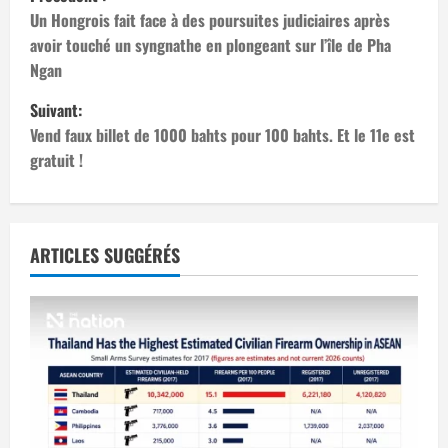
a
Un Hongrois fait face à des poursuites judiciaires après
avoir touché un syngnathe en plongeant sur l’île de Pha
v
Ngan
i
Suivant:
Vend faux billet de 1000 bahts pour 100 bahts. Et le 11e est
g
gratuit !
a
t
ARTICLES SUGGÉRÉS
i
o
n
d