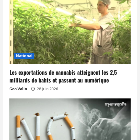
o
n
d
’
National
a
Les exportations de cannabis atteignent les 2,5
r
milliards de bahts et passent au numérique
t
Geo Valin
28 Juin 2026
i
c
l