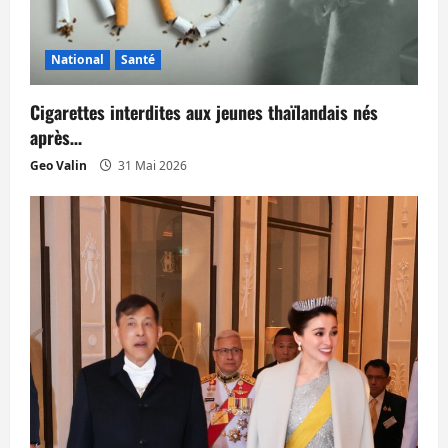
e
National
Santé
Cigarettes interdites aux jeunes thaïlandais nés
après…
Geo Valin
31 Mai 2026