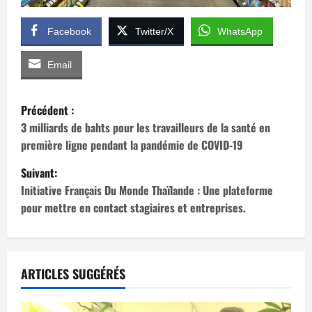
Facebook
Twitter/X
WhatsApp
Email
N
Précédent :
a
3 milliards de bahts pour les travailleurs de la santé en
première ligne pendant la pandémie de COVID-19
v
Suivant:
i
Initiative Français Du Monde Thaïlande : Une plateforme
pour mettre en contact stagiaires et entreprises.
g
a
t
ARTICLES SUGGÉRÉS
i