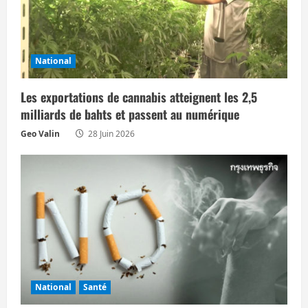
d
’
National
a
Les exportations de cannabis atteignent les 2,5
r
milliards de bahts et passent au numérique
t
Geo Valin
28 Juin 2026
i
c
l
e
National
Santé