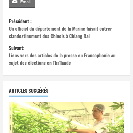
Email
N
Précédent :
a
Un officiel du département de la Marine faisait entrer
clandestinement des Chinois à Chiang Rai
v
Suivant:
i
Liens vers des articles de la presse en Francophonie au
sujet des élections en Thaïlande
g
a
t
ARTICLES SUGGÉRÉS
i
o
n