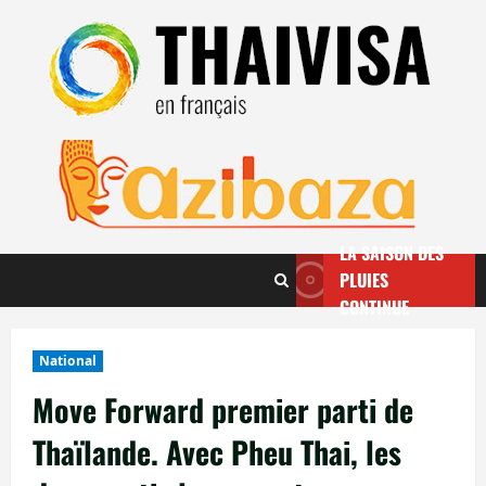
Aller
au
contenu
LA SAISON DES
PLUIES
CONTINUE
National
Move Forward premier parti de
Thaïlande. Avec Pheu Thai, les