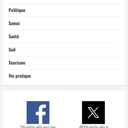
Politique
Samui
Santé
Sud
Tourisme
Vie pratique
ThaiVisaFrancais
@ThaiVisaFra