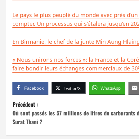
Le pays le plus peuplé du monde avec près d’un
compter. Un processus qui s’étalera jusqu’en 20
En Birmanie, le chef de la junte Min Aung Hlain
« Nous unirons nos forces »: la France et la Cor
faire bondir leurs échanges commerciaux de 3
Facebook
WhatsApp
Twitter/X
N
Précédent :
Où sont passés les 57 millions de litres de carburants 
a
Surat Thani ?
v