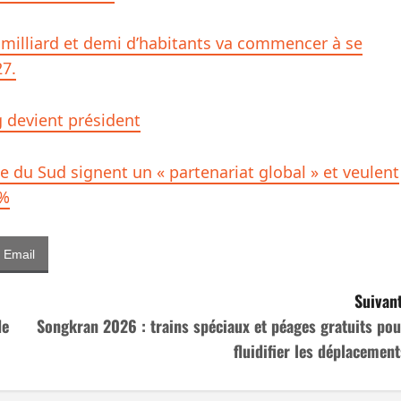
 milliard et demi d’habitants va commencer à se
27.
g devient président
ée du Sud signent un « partenariat global » et veulent
0%
Email
Suivant
de
Songkran 2026 : trains spéciaux et péages gratuits pou
fluidifier les déplacement