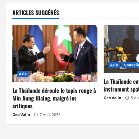
i
ARTICLES SUGGÉRÉS
g
a
t
i
Asie
Nouvell
o
Asie
n
La Thaïlande e
instrument spat
La Thaïlande déroule le tapis rouge à
d
Min Aung Hlaing, malgré les
Geo Valin
5 Ao
critiques
’
Geo Valin
7 Août 2026
a
r