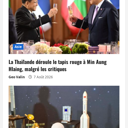
n
d
’
a
Asie
r
La Thaïlande déroule le tapis rouge à Min Aung
t
Hlaing, malgré les critiques
i
Geo Valin
7 Août 2026
c
l
e