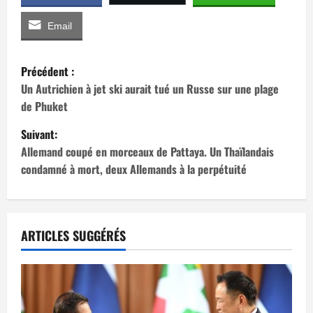
Email
N
Précédent :
a
Un Autrichien à jet ski aurait tué un Russe sur une plage
de Phuket
v
Suivant:
i
Allemand coupé en morceaux de Pattaya. Un Thaïlandais
condamné à mort, deux Allemands à la perpétuité
g
a
t
ARTICLES SUGGÉRÉS
i
o