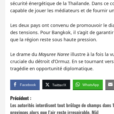
sécurité énergétique de la Thaïlande. Dans ce 
capable de jouer les médiateurs et de fournir un
Les deux pays ont convenu de promouvoir le dia
des tensions. Pour Bangkok, il s’agit de garantir
que la région reste sous haute pression.
Le drame du
Mayuree Naree
illustre à la fois la
cruciale du détroit d’Ormuz. En se tournant ve
tragédie en opportunité diplomatique.
Facebook
WhatsApp
Twitter/X
N
Précédent :
Les autorités interdisent tout brûlage de champs dans 
a
provinces alors que l’air reste irrespirable. MàJ