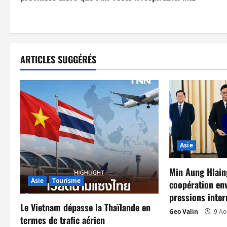
v
i
g
ARTICLES SUGGÉRÉS
a
t
i
o
Asie
n
Min Aung Hlaing
d
Asie
Tourisme
coopération en
pressions inter
’
Le Vietnam dépasse la Thaïlande en
Geo Valin
9 Ao
termes de trafic aérien
a