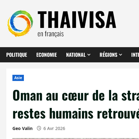
Aller
au
contenu
POLITIQUE
ECONOMIE
NATIONAL
RÉGIONS
INT
Asie
Oman au cœur de la stra
restes humains retrouv
Geo Valin
6 Avr 2026