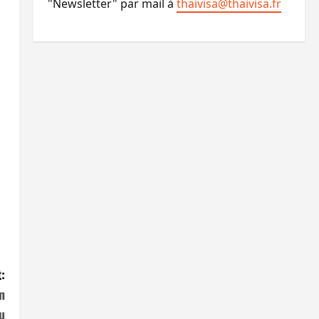
"Newsletter" par mail à
thaivisa@thaivisa.fr
:
n
u