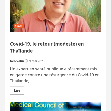
Santé
Covid-19, le retour (modeste) en
Thaïlande
Geo Valin
9 Mai 2025
Un expert en santé publique a récemment mis
en garde contre une résurgence du Covid-19 en
Thaïlande,...
En
Lire
savoir
plus
sur
Covid-
19,
le