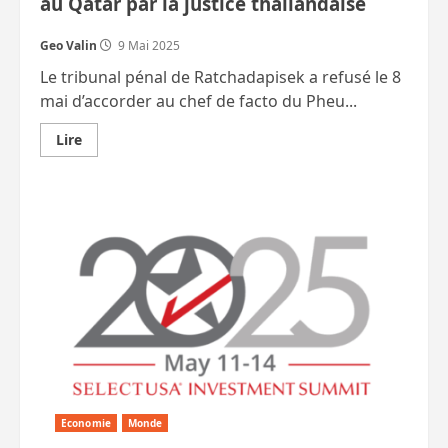
au Qatar par la justice thaïlandaise
Geo Valin
9 Mai 2025
Le tribunal pénal de Ratchadapisek a refusé le 8
mai d’accorder au chef de facto du Pheu...
En
Lire
savoir
plus
sur
Thaksin
privé
de
rencontre
avec
Trump
au
Qatar
par
la
justice
thaïlandaise
Economie
Monde