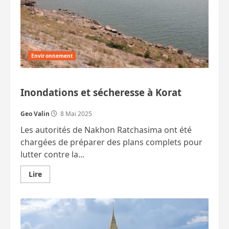
Thaïlande,
paniquée,
lance
des
plans
de
reconquête.
Environnement
Inondations et sécheresse à Korat
Geo Valin
8 Mai 2025
Les autorités de Nakhon Ratchasima ont été
chargées de préparer des plans complets pour
lutter contre la...
En
Lire
savoir
plus
sur
Inondations
et
sécheresse
à