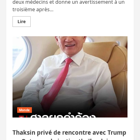
deux médecins et donne un avertissement à un
troisième après...
En
Lire
savoir
plus
sur
Des
médecins
qui
ont
permis
au
malade
imaginaire,
Thaksin,
de
résider
à
l’hôpital
de
la
police
en
Monde
2023
sont
suspendus
Thaksin privé de rencontre avec Trump