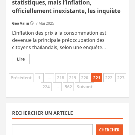
statistiques, mais l’inflation,
officiellement inexistante, les inquiète
Geo Valin
7 Mai 2025
L’inflation des prix à la consommation est
devenue la principale préoccupation des
citoyens thaïlandais, selon une enquête...
En
Lire
savoir
plus
sur
Pagination
Les
Précédent
1
…
218
219
220
221
222
223
Thaïlandais
satisfaits
224
…
562
Suivant
des
du
gouvernement,
selon
publications
l’office
des
statistiques,
RECHERCHER UN ARTICLE
mais
l’inflation,
officiellement
inexistante,
CHERCHER
les
inquiète