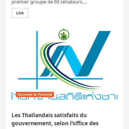
premier groupe de 60 sénateurs,...
En
Lire
savoir
plus
sur
Un
premier
groupe
de
60
sénateurs
pourraient
être
poursuivis
dans
l’affaire
des
élections
frauduleuses
de
l’an
passé
Nouvelles de Thaïlande
Les Thaïlandais satisfaits du
gouvernement, selon l’office des