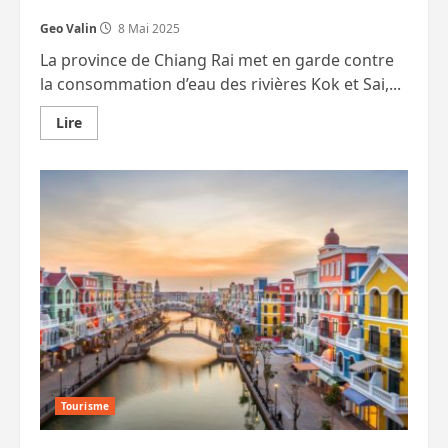
Geo Valin
8 Mai 2025
La province de Chiang Rai met en garde contre
la consommation d’eau des rivières Kok et Sai,...
En
Lire
savoir
plus
sur
Les
habitants
du
Nord
de
la
Thaïlande
doivent
se
méfier
des
eaux
des
rivières
Kok
et
Sai
Tourisme
ainsi
que
de