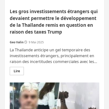
Les gros investissements étrangers qui
devaient permettre le développement
de la Thaïlande remis en question en
raison des taxes Trump
Geo Valin
9 Mai 2025
La Thaïlande anticipe un gel temporaire des
investissements étrangers, principalement en
raison des incertitudes commerciales avec les...
En
Lire
savoir
plus
sur
Les
gros
investissements
étrangers
qui
devaient
permettre
le