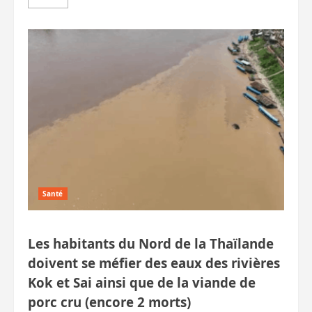
savoir
plus
sur
Arrestations
:
réseau
de
jeu
en
ligne,
des
Brésiliens
avec
7
kg
de
cocaïne,
un
Australien
avec
Santé
des
grenades
et
un
autre
Les habitants du Nord de la Thaïlande
sur
la
doivent se méfier des eaux des rivières
roue
arrière
Kok et Sai ainsi que de la viande de
porc cru (encore 2 morts)