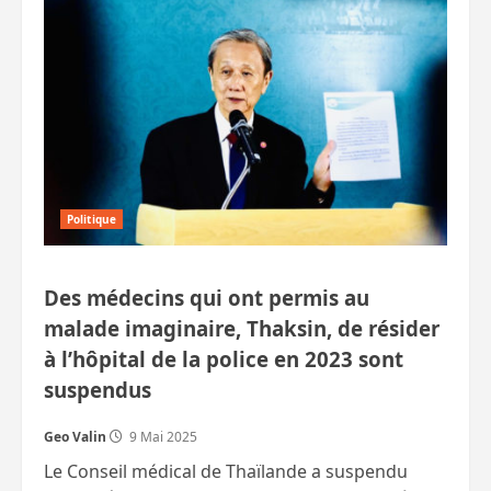
retour
(modeste)
en
Thaïlande
Politique
Des médecins qui ont permis au
malade imaginaire, Thaksin, de résider
à l’hôpital de la police en 2023 sont
suspendus
Geo Valin
9 Mai 2025
Le Conseil médical de Thaïlande a suspendu