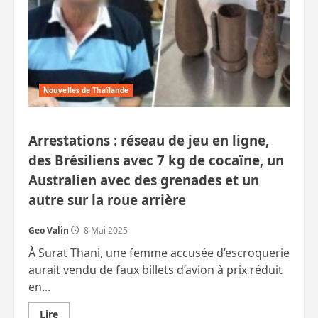
développement
de
la
Thaïlande
remis
en
question
en
raison
Nouvelles de Thaïlande
des
taxes
Trump
Arrestations : réseau de jeu en ligne,
des Brésiliens avec 7 kg de cocaïne, un
Australien avec des grenades et un
autre sur la roue arrière
Geo Valin
8 Mai 2025
À Surat Thani, une femme accusée d’escroquerie
aurait vendu de faux billets d’avion à prix réduit
en...
En
Lire