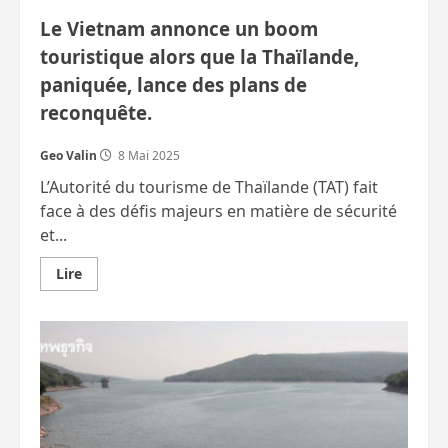
la
viande
Le Vietnam annonce un boom
de
porc
touristique alors que la Thaïlande,
cru
(encore
paniquée, lance des plans de
2
morts)
reconquête.
Geo Valin
8 Mai 2025
L’Autorité du tourisme de Thaïlande (TAT) fait
face à des défis majeurs en matière de sécurité
et...
En
Lire
savoir
plus
sur
Le
Vietnam
annonce
un
boom
touristique
alors
que
la