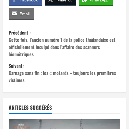
Email
N
Précédent :
a
Cette fois, l’ancien numéro 1 de la police thaïlandaise est
officiellement inculpé dans l’affaire des scanners
v
biométriques
i
Suivant:
Carnage sans fin : les « motards » toujours les premières
g
victimes
a
t
ARTICLES SUGGÉRÉS
i
o