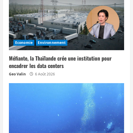
n
d
’
Economie
Environnement
a
r
Méfiante, la Thaïlande crée une institution pour
encadrer les data centers
t
Geo Valin
6 Août 2026
i
c
l
e