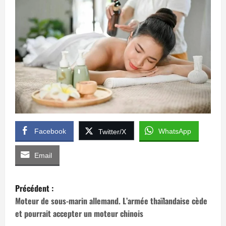
Facebook
WhatsApp
Twitter/X
Email
N
Précédent :
a
Moteur de sous-marin allemand. L’armée thaïlandaise cède
et pourrait accepter un moteur chinois