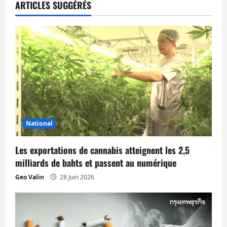
a
ARTICLES SUGGÉRÉS
t
i
o
n
d
’
National
a
Les exportations de cannabis atteignent les 2,5
milliards de bahts et passent au numérique
r
Geo Valin
28 Juin 2026
t
i