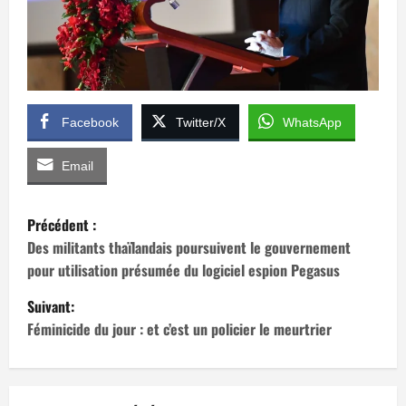
Facebook
Twitter/X
WhatsApp
Email
N
Précédent :
a
Des militants thaïlandais poursuivent le gouvernement
pour utilisation présumée du logiciel espion Pegasus
v
Suivant:
i
Féminicide du jour : et c’est un policier le meurtrier
g