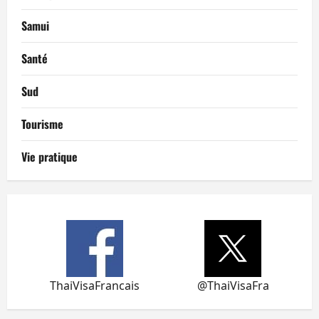
Samui
Santé
Sud
Tourisme
Vie pratique
ThaiVisaFrancais
@ThaiVisaFra