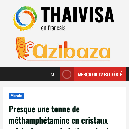
Aller
au
contenu
MERCREDI 12 EST FÉRIÉ
Monde
Presque une tonne de
méthamphétamine en cristaux