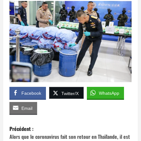
Facebook
WhatsApp
Twitter/X
Email
N
Précédent :
a
Alors que le coronavirus fait son retour en Thaïlande, il est