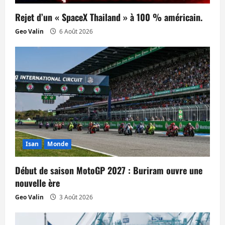
a
Rejet d’un « SpaceX Thailand » à 100 % américain.
r
Geo Valin
6 Août 2026
t
i
c
l
e
Isan
Monde
Début de saison MotoGP 2027 : Buriram ouvre une
nouvelle ère
Geo Valin
3 Août 2026