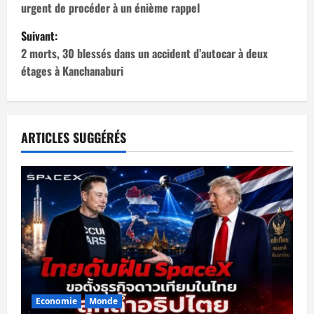
urgent de procéder à un énième rappel
v
Suivant:
i
2 morts, 30 blessés dans un accident d’autocar à deux
étages à Kanchanaburi
g
a
t
ARTICLES SUGGÉRÉS
i
o
n
d
’
Economie
Monde