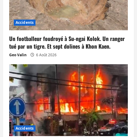
d
’
Accidents
a
Un footballeur foudroyé à Su-ngai Kolok. Un ranger
r
tué par un tigre. Et sept dolines à Khon Kaen.
t
Geo Valin
6 Août 2026
i
c
l
e
Accidents