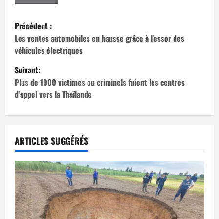
N
Précédent :
a
Les ventes automobiles en hausse grâce à l’essor des
véhicules électriques
v
Suivant:
i
Plus de 1000 victimes ou criminels fuient les centres
d’appel vers la Thaïlande
g
a
t
ARTICLES SUGGÉRÉS
i
o
n