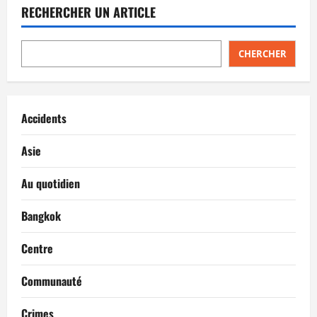
i
RECHERCHER UN ARTICLE
o
n
CHERCHER
d
’
Accidents
a
Asie
r
Au quotidien
t
Bangkok
i
Centre
c
Communauté
l
Crimes