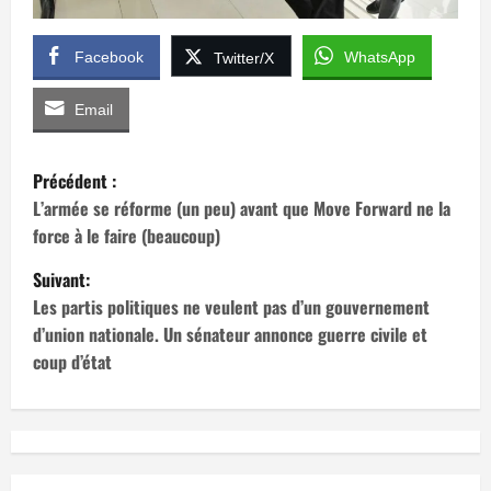
Facebook
WhatsApp
Twitter/X
Email
N
Précédent :
a
L’armée se réforme (un peu) avant que Move Forward ne la
force à le faire (beaucoup)
v
Suivant:
i
Les partis politiques ne veulent pas d’un gouvernement
d’union nationale. Un sénateur annonce guerre civile et
g
coup d’état
a
t