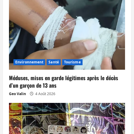
o
n
d
’
a
Environnement
Santé
Tourisme
r
t
Méduses, mises en garde légitimes après le décès
d’un garçon de 13 ans
i
Geo Valin
4 Août 2026
c
l
e