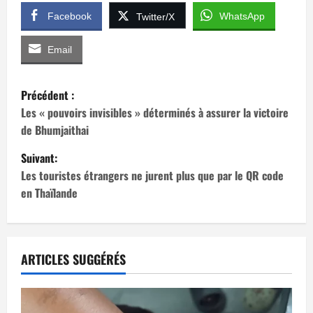
Facebook
WhatsApp
Twitter/X
Email
N
Précédent :
a
Les « pouvoirs invisibles » déterminés à assurer la victoire
de Bhumjaithai
v
Suivant:
i
Les touristes étrangers ne jurent plus que par le QR code
en Thaïlande
g
a
t
ARTICLES SUGGÉRÉS
i