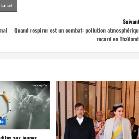
Email
Suivant
 mal
Quand respirer est un combat: pollution atmosphériqu
record en Thaïland
té
rdites aux jeunes