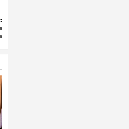
:
e
e