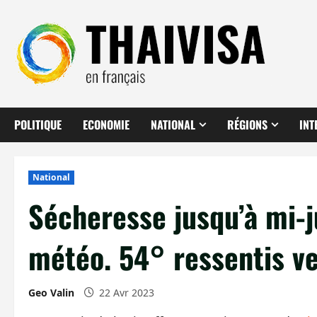
Aller
au
contenu
POLITIQUE
ECONOMIE
NATIONAL
RÉGIONS
INT
National
Sécheresse jusqu’à mi-j
météo. 54° ressentis ve
Geo Valin
22 Avr 2023