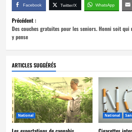
Facebook
WhatsApp
Twitter/X
N
Précédent :
Des couches gratuites pour les seniors. Honni soit qui
a
y pense
v
i
ARTICLES SUGGÉRÉS
g
a
t
i
National
National
San
o
Les exportations de cannabis
Cigarettes inte