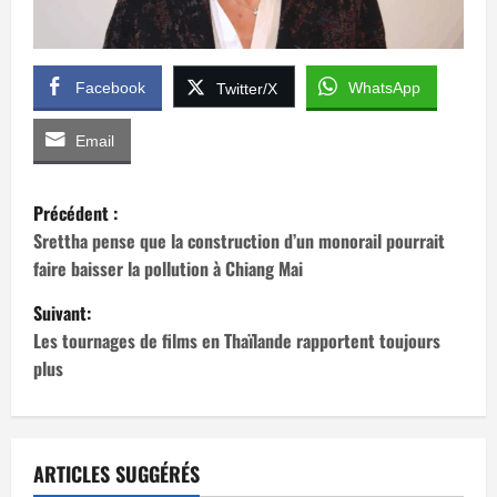
Facebook
WhatsApp
Twitter/X
Email
N
Précédent :
a
Srettha pense que la construction d’un monorail pourrait
faire baisser la pollution à Chiang Mai
v
Suivant:
i
Les tournages de films en Thaïlande rapportent toujours
plus
g
a
t
ARTICLES SUGGÉRÉS