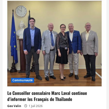
l
e
Communauté
Le Conseiller consulaire Marc Laval continue
d’informer les Français de Thaïlande
Geo Valin
1 Juil 2026