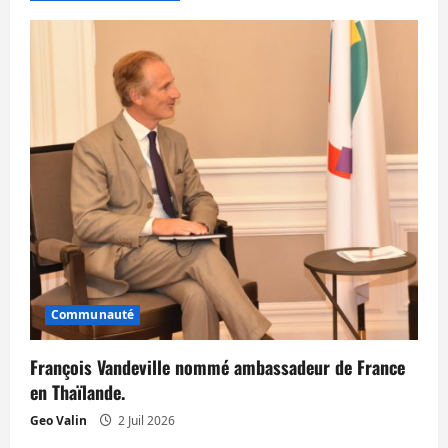
i
o
n
d
’
a
r
t
Communauté
i
François Vandeville nommé ambassadeur de France
en Thaïlande.
c
Geo Valin
2 Juil 2026