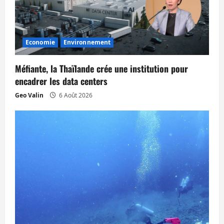
n
d
’
Economie
Environnement
a
Méfiante, la Thaïlande crée une institution pour
r
encadrer les data centers
Geo Valin
6 Août 2026
t
i
c
l
e