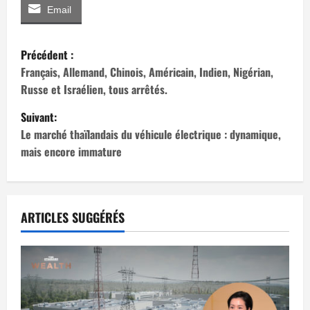
Email
N
Précédent :
a
Français, Allemand, Chinois, Américain, Indien, Nigérian,
Russe et Israélien, tous arrêtés.
v
Suivant:
i
Le marché thaïlandais du véhicule électrique : dynamique,
mais encore immature
g
a
t
ARTICLES SUGGÉRÉS
i
o