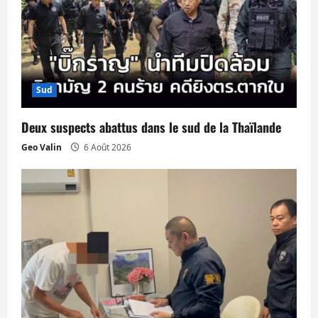
o
n
d
’
Sud
a
Deux suspects abattus dans le sud de la Thaïlande
r
Geo Valin
6 Août 2026
t
i
c
l
e