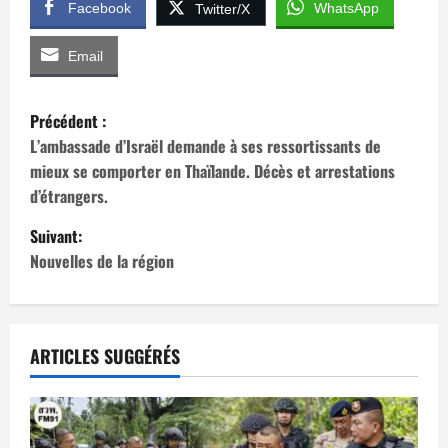
Facebook
WhatsApp
Twitter/X
Email
N
Précédent :
a
L’ambassade d’Israël demande à ses ressortissants de
mieux se comporter en Thaïlande. Décès et arrestations
v
d’étrangers.
i
Suivant:
Nouvelles de la région
g
a
t
ARTICLES SUGGÉRÉS
i