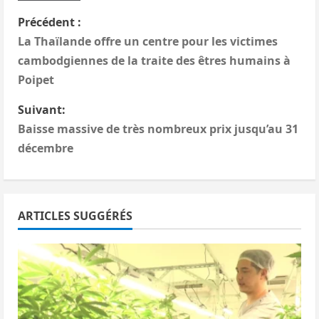
N
Précédent :
La Thaïlande offre un centre pour les victimes
a
cambodgiennes de la traite des êtres humains à
v
Poipet
i
Suivant:
Baisse massive de très nombreux prix jusqu’au 31
g
décembre
a
t
ARTICLES SUGGÉRÉS
i
o
n