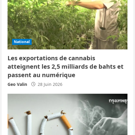
d
’
a
r
National
t
Les exportations de cannabis
i
atteignent les 2,5 milliards de bahts et
passent au numérique
c
Geo Valin
28 Juin 2026
l
e