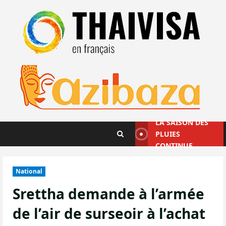
Aller
au
contenu
LA SAISON DES
PLUIES
CONTINUE
National
Srettha demande à l’armée
de l’air de surseoir à l’achat