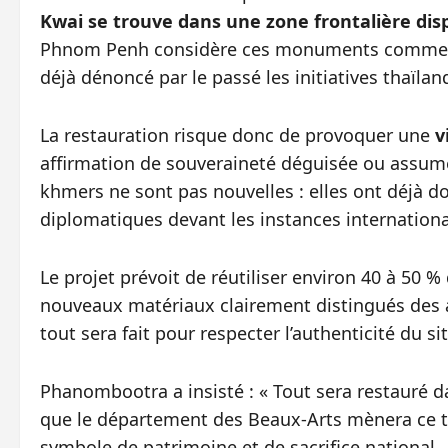
Kwai se trouve dans une zone frontalière dis
Phnom Penh considère ces monuments comme par
déjà dénoncé par le passé les initiatives thaïland
La restauration risque donc de provoquer une
v
affirmation de souveraineté déguisée ou assumé
khmers ne sont pas nouvelles : elles ont déjà d
diplomatiques devant les instances internationa
Le projet prévoit de réutiliser environ 40 à 50 %
nouveaux matériaux clairement distingués des a
tout sera fait pour respecter l’authenticité du s
Phanombootra a insisté : « Tout sera restauré 
que le département des Beaux-Arts mènera ce tr
symbole de patrimoine et de sacrifice national.