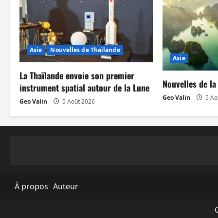
t
i
Asie
Nouvelles de Thaïlande
o
Asie
n
La Thaïlande envoie son premier
Nouvelles de la
instrument spatial autour de la Lune
d
Geo Valin
5 Ao
Geo Valin
5 Août 2026
’
a
r
t
À propos
Auteur
i