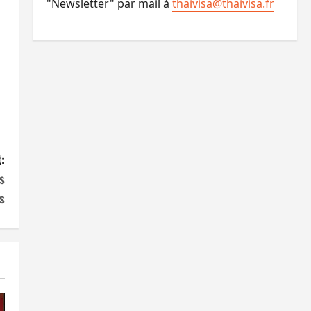
"Newsletter" par mail à
thaivisa@thaivisa.fr
:
s
s