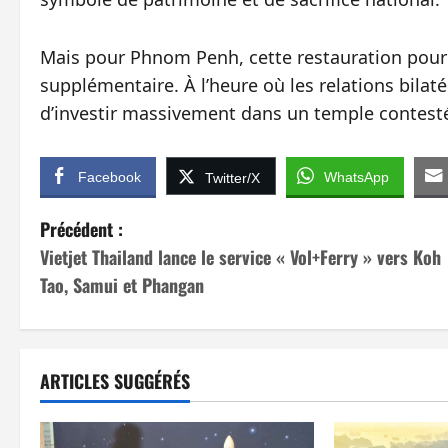
Mais pour Phnom Penh, cette restauration pour
supplémentaire. À l’heure où les relations bilaté
d’investir massivement dans un temple contesté
Facebook
WhatsApp
Twitter/X
N
Précédent :
Vietjet Thailand lance le service « Vol+Ferry » vers Koh
a
Tao, Samui et Phangan
v
i
ARTICLES SUGGÉRÉS
g
a