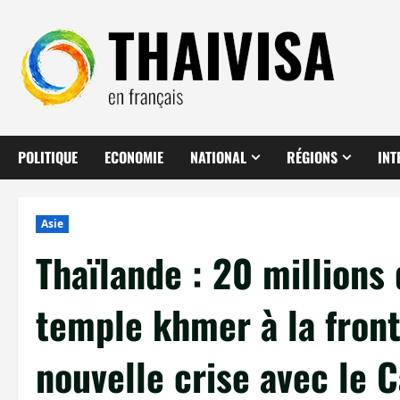
Aller
au
contenu
POLITIQUE
ECONOMIE
NATIONAL
RÉGIONS
INT
Asie
Thaïlande : 20 millions
temple khmer à la front
nouvelle crise avec le