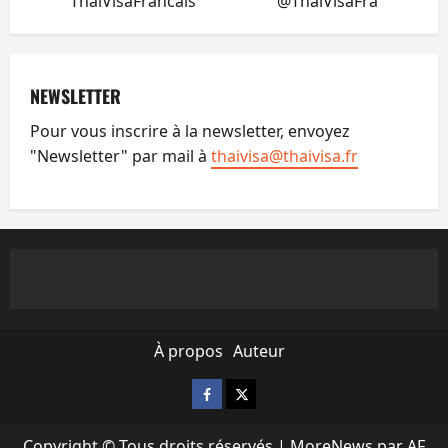
ThaiVisaFrancais
@ThaiVisaFra
NEWSLETTER
Pour vous inscrire à la newsletter, envoyez
"Newsletter" par mail à
thaivisa@thaivisa.fr
À propos
Auteur
Facebook
X
Copyright © Tous droits réservés
|
MoreNews
par AF