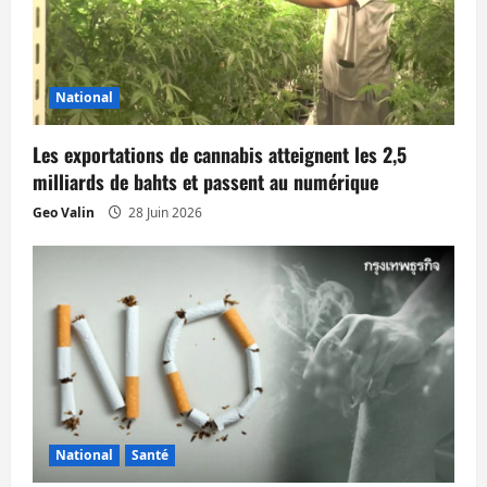
n
d
’
National
a
Les exportations de cannabis atteignent les 2,5
milliards de bahts et passent au numérique
r
Geo Valin
28 Juin 2026
t
i
c
l
e
National
Santé