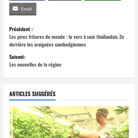
Email
N
Précédent :
a
Les pires fritures du monde : le vers à soie thaïlandais 2e
derrière les araignées cambodgiennes
v
Suivant:
i
Les nouvelles de la région
g
a
ARTICLES SUGGÉRÉS
t
i
o