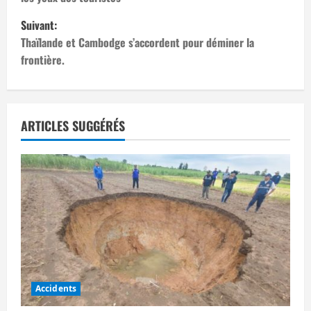
v
Suivant:
i
Thaïlande et Cambodge s’accordent pour déminer la
frontière.
g
a
t
ARTICLES SUGGÉRÉS
i
o
n
d
’
Accidents
a