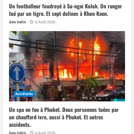
Un footballeur foudroyé à Su-ngai Kolok. Un ranger
r
tué par un tigre. Et sept dolines à Khon Kaen.
t
Geo Valin
6 Août 2026
i
c
l
e
Accidents
Un spa en feu à Phuket. Deux personnes tuées par
un chauffard ivre, aussi à Phuket. Et autres
accidents.
Geo Valin
4 Août 2026