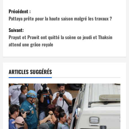
N
Précédent :
a
Pattaya prête pour la haute saison malgré les travaux ?
Suivant:
v
Prayut et Prawit ont quitté la scène ce jeudi et Thaksin
i
attend une grâce royale
g
a
ARTICLES SUGGÉRÉS
t
i
o
n