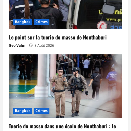
d
’
a
Bangkok
Crimes
r
Le point sur la tuerie de masse de Nonthaburi
Geo Valin
8 Août 2026
t
i
c
l
e
Bangkok
Crimes
Tuerie de masse dans une école de Nonthaburi : le