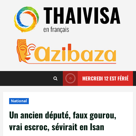
Aller
au
contenu
MERCREDI 12 EST FÉRIÉ
National
Un ancien député, faux gourou,
vrai escroc, sévirait en Isan