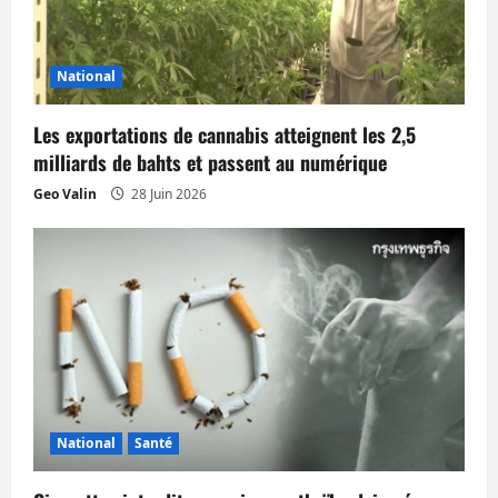
’
a
National
r
Les exportations de cannabis atteignent les 2,5
t
milliards de bahts et passent au numérique
Geo Valin
28 Juin 2026
i
c
l
e
National
Santé