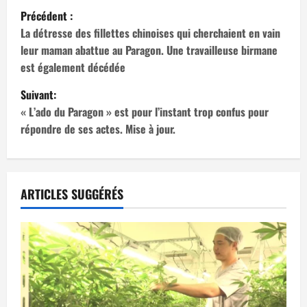
N
Précédent :
a
La détresse des fillettes chinoises qui cherchaient en vain
leur maman abattue au Paragon. Une travailleuse birmane
v
est également décédée
i
Suivant:
« L’ado du Paragon » est pour l’instant trop confus pour
g
répondre de ses actes. Mise à jour.
a
t
ARTICLES SUGGÉRÉS
i
o
n
d