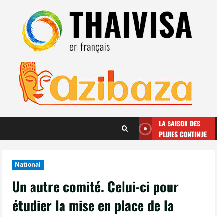
Aller
au
contenu
LA SAISON DES
PLUIES CONTINUE
National
Un autre comité. Celui-ci pour
étudier la mise en place de la