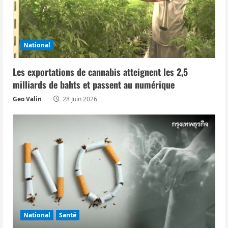
n
d
National
’
Les exportations de cannabis atteignent les 2,5
a
milliards de bahts et passent au numérique
r
Geo Valin
28 Juin 2026
t
i
c
l
e
National
Santé