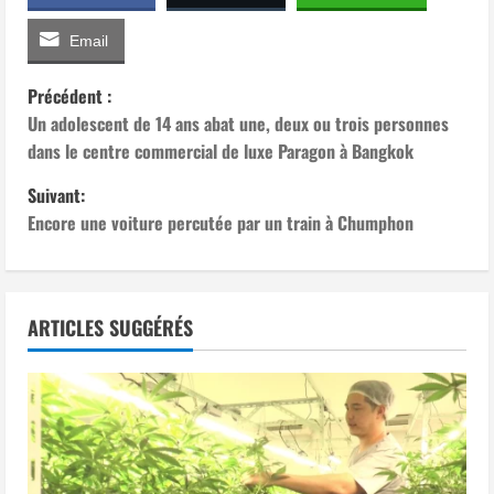
Email
N
Précédent :
Un adolescent de 14 ans abat une, deux ou trois personnes
a
dans le centre commercial de luxe Paragon à Bangkok
v
Suivant:
Encore une voiture percutée par un train à Chumphon
i
g
a
ARTICLES SUGGÉRÉS
t
i
o