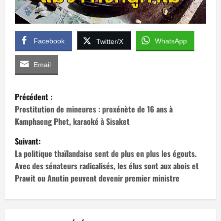
Facebook
WhatsApp
Twitter/X
Email
N
Précédent :
a
Prostitution de mineures : proxénète de 16 ans à
Kamphaeng Phet, karaoké à Sisaket
v
Suivant:
i
La politique thaïlandaise sent de plus en plus les égouts.
Avec des sénateurs radicalisés, les élus sont aux abois et
g
Prawit ou Anutin peuvent devenir premier ministre
a
t