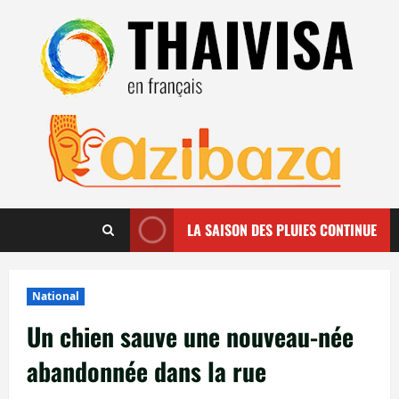
Aller
au
contenu
LA SAISON DES PLUIES CONTINUE
National
Un chien sauve une nouveau-née
abandonnée dans la rue