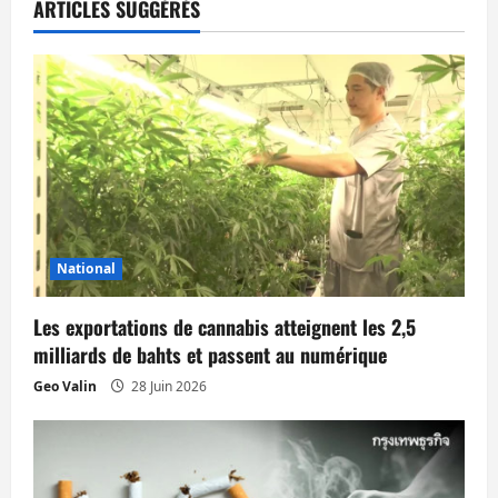
ARTICLES SUGGÉRÉS
i
o
n
d
’
a
National
r
Les exportations de cannabis atteignent les 2,5
t
milliards de bahts et passent au numérique
Geo Valin
28 Juin 2026
i
c