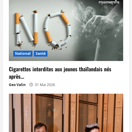
i
c
l
e
National
Santé
Cigarettes interdites aux jeunes thaïlandais nés
après…
Geo Valin
31 Mai 2026