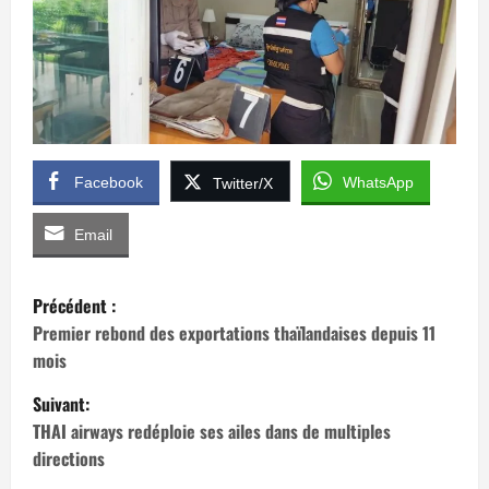
Facebook
WhatsApp
Twitter/X
Email
N
Précédent :
a
Premier rebond des exportations thaïlandaises depuis 11
mois
v
Suivant:
i
THAI airways redéploie ses ailes dans de multiples
directions
g