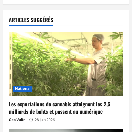
a
t
ARTICLES SUGGÉRÉS
i
o
n
d
’
National
a
Les exportations de cannabis atteignent les 2,5
r
milliards de bahts et passent au numérique
t
Geo Valin
28 Juin 2026