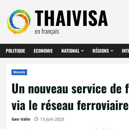
Aller
au
contenu
POLITIQUE
ECONOMIE
NATIONAL
RÉGIONS
INT
Monde
Un nouveau service de f
via le réseau ferroviair
Geo Valin
13 Juin 2023