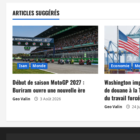
g
ARTICLES SUGGÉRÉS
a
t
i
o
Isan
Monde
Economie
Mo
n
Début de saison MotoGP 2027 :
Washington imp
d
Buriram ouvre une nouvelle ère
de douane à la 
du travail forcé
’
Geo Valin
3 Août 2026
Geo Valin
24 Ju
a
r