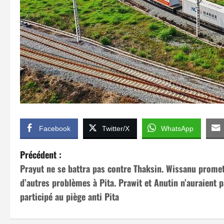
Facebook
Twitter/X
WhatsApp
N
Précédent :
Prayut ne se battra pas contre Thaksin. Wissanu prome
a
d’autres problèmes à Pita. Prawit et Anutin n’auraient 
v
participé au piège anti Pita
i