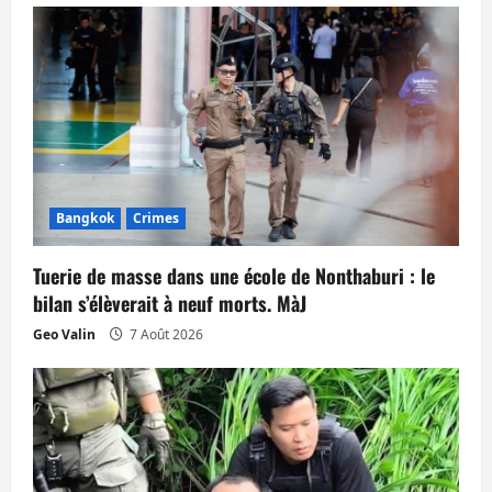
i
o
n
d
’
Bangkok
Crimes
a
Tuerie de masse dans une école de Nonthaburi : le
bilan s’élèverait à neuf morts. MàJ
r
Geo Valin
7 Août 2026
t
i
c