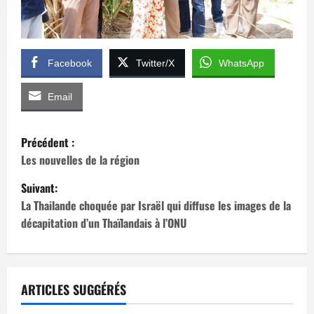
Facebook
Twitter/X
WhatsApp
Email
N
Précédent :
a
Les nouvelles de la région
Suivant:
v
La Thailande choquée par Israël qui diffuse les images de la
i
décapitation d’un Thaïlandais à l’ONU
g
a
ARTICLES SUGGÉRÉS
t