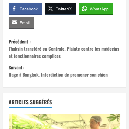
Facebook
Twitter/X
WhatsApp
Email
N
Précédent :
a
Thaksin transféré en Centrale. Plainte contre les médecins
et fonctionnaires complices
v
Suivant:
i
Rage à Bangkok. Interdiction de promener son chien
g
a
ARTICLES SUGGÉRÉS
t
i