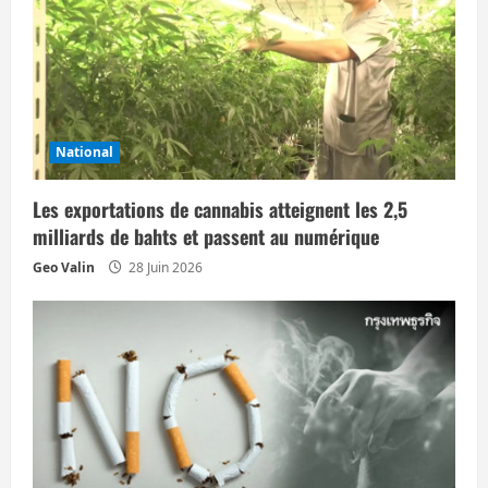
o
n
d
’
National
a
Les exportations de cannabis atteignent les 2,5
milliards de bahts et passent au numérique
r
Geo Valin
28 Juin 2026
t
i
c
l
e