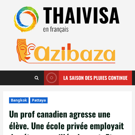
Aller
au
contenu
LA SAISON DES PLUIES CONTINUE
Bangkok
Pattaya
Un prof canadien agresse une
élève. Une école privée employait