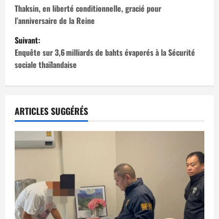
a
Thaksin, en liberté conditionnelle, gracié pour
l’anniversaire de la Reine
v
Suivant:
i
Enquête sur 3,6 milliards de bahts évaporés à la Sécurité
sociale thaïlandaise
g
a
t
ARTICLES SUGGÉRÉS
i
o
n
d
’