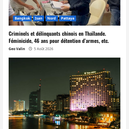
a
Bangkok
Isan
Nord
Pattaya
r
t
Criminels et délinquants chinois en Thaïlande.
Féminicide, 46 ans pour détention d’armes, etc.
i
Geo Valin
5 Août 2026
c
l
e