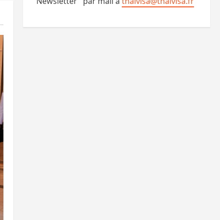
"Newsletter" par mail à
thaivisa@thaivisa.fr