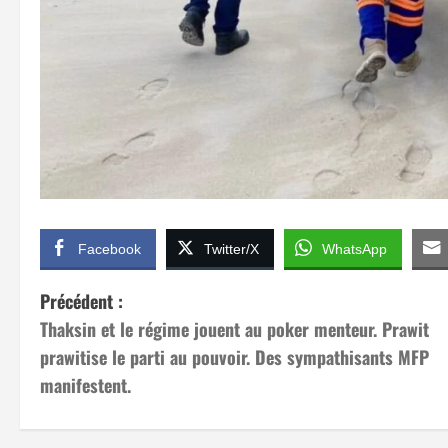
Facebook
Twitter/X
WhatsApp
N
Précédent :
Thaksin et le régime jouent au poker menteur. Prawit
a
prawitise le parti au pouvoir. Des sympathisants MFP
v
manifestent.
i