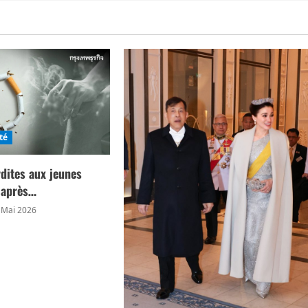
té
rdites aux jeunes
s après…
 Mai 2026