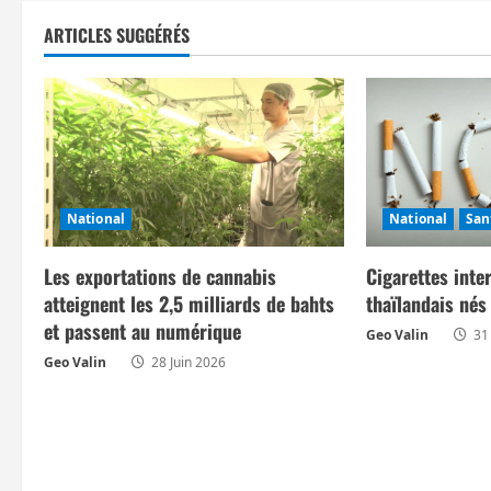
g
ARTICLES SUGGÉRÉS
a
t
i
o
National
National
San
n
Les exportations de cannabis
Cigarettes inte
d
atteignent les 2,5 milliards de bahts
thaïlandais né
et passent au numérique
Geo Valin
31
’
Geo Valin
28 Juin 2026
a
r
t